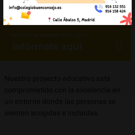
Admisión de alumnado 2026 / 2027
Infórmate aquí
Nuestro proyecto educativo está
comprometido con la excelencia en
un entorno donde las personas se
sienten acogidas e incluidas.