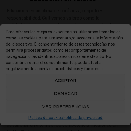
Educamos en un clima de confianza, respeto y
responsabilidad. Cultivamos valores como la
solidaridad, el respeto a la naturaleza, la alegría, el
Para ofrecer las mejores experiencias, utilizamos tecnologías
trabajo en equipo y la empatía.
como las cookies para almacenar y/o acceder a la información
del dispositivo. El consentimiento de estas tecnologías nos
permitirá procesar datos como el comportamiento de
navegación o las identificaciones únicas en este sitio. No
consentir o retirar el consentimiento, puede afectar
negativamente a ciertas características y funciones.
ACEPTAR
DENEGAR
Bilingüismo
VER PREFERENCIAS
Política de cookies
Política de privacidad
Ofrecemos un proyecto propio que permite
desarrollar un alto nivel de competencia lingüística en